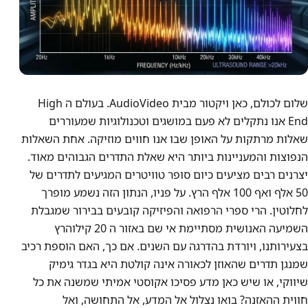
שלום לכולם, כאן ויקטור מבית AudioVideo. בעולם ה High
End אנו נתקלים לא פעם במושגים וטכנולוגיות שמעוררים
שאלות מרתקות על האופן שבו אנו חווים מוזיקה. אחת השאלות
הנפוצות והמעניינות ביותר היא שאלת התדרים הגבוהים מאוד.
יצרנים רבים מציעים כיום סופר טוויטרים המגיעים לתדרים של
50 אלף ואף 100 אלף הרץ. על פניו, הנתון הזה נשמע מופרך
לחלוטין. הרי ספרי הרפואה והפיזיקה קובעים בבירור שמגבלת
השמיעה האנושית מסתיימת אי שם באזור ה 20 קילוהרץ
בצעירותנו, ויורדת בהדרגה עם השנים. אם כך, האם הוספת רכיב
שמנגן תדרים שהאוזן לכאורה אינה קולטת היא בגדר גימיק
שיווקי, או שיש כאן מדע פסיכו אקוסטי אמיתי שמשנה את כל
חווית ההאזנה? בואו נצלול אל המדע, אל התחושה, ואל