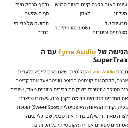
עיוות פאזה בקצה
קיים באזור הרגיש
נדחף הרחק מעל
העליון
לאוזן
סף השמיעה
טבעיות של
תחושה של כלי חי
נשמע כמו הקלטה
מצלתיים וכינורות
בחדר
הגישה של
Fyne Audio
עם ה
SuperTrax
חברת
Fyne Audio
הסקוטית, שאנו גאים לייבא בלעדית
ארצה, לקחה את קונספט הסופר טוויטר צעד אחד קדימה.
רוב הסופר טוויטרים בשוק הם רכיבים כיווניים מאוד, שיורים
את התדרים הגבוהים קדימה בקרן צרה. גישה זו מייצרת
בעיה נקודת ההאזנה האופטימלית (Sweet Spot) הופכת
לצרה מאוד, והשילוב בחדר אינו טבעי, שכן כלי נגינה
אמיתיים מפזרים אנרגיה אקוסטית לכל הכיוונים.