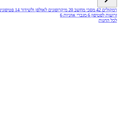
רמקולים
42
מסכי מחשב
20
מיקרופונים לאולפן ולשידור
14
פטיפונים
זרועות לפטיפון
6
מגברי אוזניות
6
לכל החנות