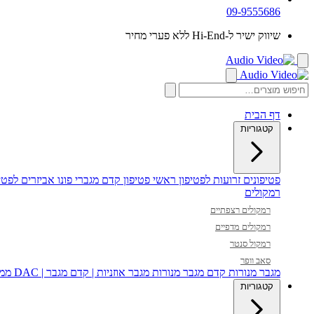
09-9555686
שיווק ישיר ל-Hi-End ללא פערי מחיר
דף הבית
קטגוריות
פטיפונים
זרועות לפטיפון
ראשי פטיפון
קדם מגברי פונו
אביזרים לפטיפ
רמקולים
רמקולים רצפתיים
רמקולים מדפיים
רמקול סנטר
סאב וופר
מגבר מנורות
קדם מגבר מנורות
מגבר אוזניות | קדם מגבר | DAC
ממי
קטגוריות