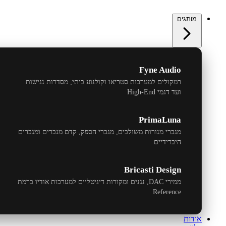
מותגים
Fyne Audio
רמקולים למערכות סטריאו וקולנוע ביתי, מסדרות נגישות
ועד דגמי
High-End
PrimaLuna
מגברי מנורות משולבים, מגברי הספק, קדם מגברים ומגברים
היברידיים
Bricasti Design
ממירי
DAC
, נגנים ומקורות דיגיטליים למערכות אודיו ברמת
Reference
אודות