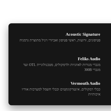
Acoustic Signature
פטיפונים, זרועות, ראשי פטיפון ואביזרי ויניל מתוצרת גרמניה
Feliks Audio
מגברי מנורות לאוזניות ולרמקולים, מטכנולוגיית
OTL
ועד
מגברי
300B
Vermouth Audio
כבלי רמקולים, אינטרקונקטים וכבלי חשמל למערכות אודיו
איכותיות