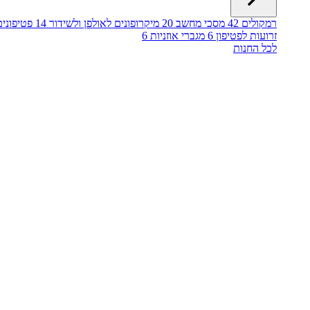
רמקולים
42
מסכי מחשב
20
מיקרופונים לאולפן ולשידור
14
פטיפונים
זרועות לפטיפון
6
מגברי אוזניות
6
לכל החנות