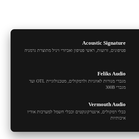
Acoustic Signature
פטיפונים, זרועות, ראשי פטיפון ואביזרי ויניל מתוצרת גרמניה
Feliks Audio
מגברי מנורות לאוזניות ולרמקולים, מטכנולוגיית
OTL
ועד
מגברי
300B
Vermouth Audio
כבלי רמקולים, אינטרקונקטים וכבלי חשמל למערכות אודיו
איכותיות