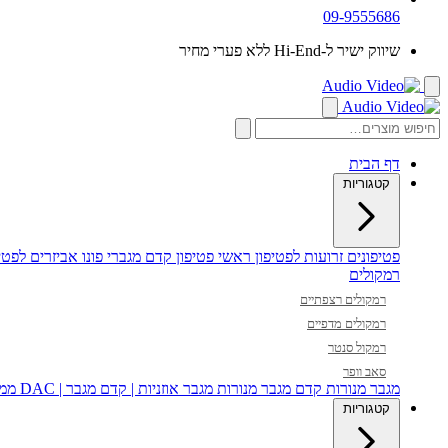
09-9555686
שיווק ישיר ל-Hi-End ללא פערי מחיר
דף הבית
קטגוריות
פטיפונים
זרועות לפטיפון
ראשי פטיפון
קדם מגברי פונו
אביזרים לפטיפ
רמקולים
רמקולים רצפתיים
רמקולים מדפיים
רמקול סנטר
סאב וופר
מגבר מנורות
קדם מגבר מנורות
מגבר אוזניות | קדם מגבר | DAC
ממי
קטגוריות