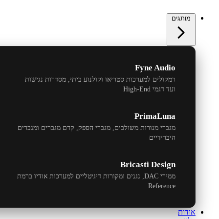
מותגים
Fyne Audio
רמקולים למערכות סטריאו וקולנוע ביתי, מסדרות נגישות
ועד דגמי
High-End
PrimaLuna
מגברי מנורות משולבים, מגברי הספק, קדם מגברים ומגברים
היברידיים
Bricasti Design
ממירי
DAC
, נגנים ומקורות דיגיטליים למערכות אודיו ברמת
Reference
אודות