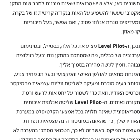
חשובים כאן, אלא שיש טכנאים שאינם מוכנים לחבר שום התקן
אקטיבי שעשוי להשפיע על האות בנקודה קריטית זו של בקרה,
ומעדיפים מנחת אנלוגי פסיבי, ואם אפשר, בעל חיבוריות
קו-מאוזן.
ובכן, ה
-Level Pilot
מציע את כל אלה, בסטייל, ובמינימום
ערבוביה של כבלים, מה שמסתכם בהתקן נוח ובעל רזולוציה
גבוהה, וזמין לגישה מהירה בסמוך אליך.
המנחת מתאים לאולפן האישי והמקצועי ובעל תג מחיר צנוע,
ופותר בעיה מוכרת ומעיקה לשליטת ווליום עצמאית מהמיקסר
וכרטיס האודיו, וזאת כדי לשמור על יחס אות לרעש ורמת
תקורה נאותים. ה-
-Level Pilot
שליטה אנלוגית איכותית
סטריאופונית שאינה תלויה בכל אמצעי הקלט/פלט במערכת
האודיו שלך, כך שהאזנה במוניטור הינה עצמאית ונפרדת
מעוצמת המיקס. כאשר זה לא כך, הטכנאי מסתכן בהערכה לא
נכונה של העוצמות או הגבלת התקורה של החומר המוקלט