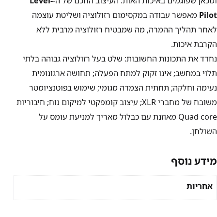
ומכאן שפוגמים באיכות האות. העיצוב החכם של ה-
-Level
Pilot
מאפשר עבודה במקסימום רזולוציה ושליטת עוצמה
לאחר תהליך ההמרה, מה שמבטיח רזולוציה מרבית ללא
הקרבת איכות.
נחדד את התכונות החשובות: שלט בעל רזולוציה גבוהה בלתי
תלוי במחשב; אינו זקוק למתח הפעלה; תחושה ארגונומית
נעימה וחלקה; תחתית הצמדה מגומי; שימוש בפוטנציומטר
משובח של מחברי XLR; עיצוב קומפקטי למיקום נוח; חיבוריות
Quad core מאוזנת עם כבלול מאריך למניעת עומס על
השולחן.
מידע נוסף
אחריות