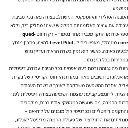
ומושמע.
המבנה הסולידי והקומפקטי, המשתלב בצורה נאה בכל סביבת
עבודה עם עיצוב האלומיניום המלוטש שאינו מחליק ביד, וללא
ספק-כוח או התקן מכביד אחר בסמוך – רק חיווט
quad-
core
מינימלי, מאפשרים ל-
-Level Pilot
להציע פתרון מוחץ
לבעיה כאובה, כאשר הוא זמין בשדה הראיה ועדיין נגיש
במהירות בכל רגע נתון.
רזולוציה גבוהה ורמת רעש אפסית בכל סביבת עבודה, דיגיטלית
או אנלוגית, חשובים מאוד בנקודת הייחוס הקריטית של בקרת
צליל, אחרת ההשפעה משתקפת לאורך שרשרת העבודה
והציוד. לדוגמא, קביעת עוצמת השמיעה בצורה דיגיטלית לפני
דרגת ההמרה, מה שנעשה בממשקי אודיו רבים, מיקסרים
והתקנים דיגיטליים ובכרטיסי קול מובנים על לוח-אם –
מנחיתים את הרזולוציה של פעולת ההמרה מדיגיטל לאנלוג,