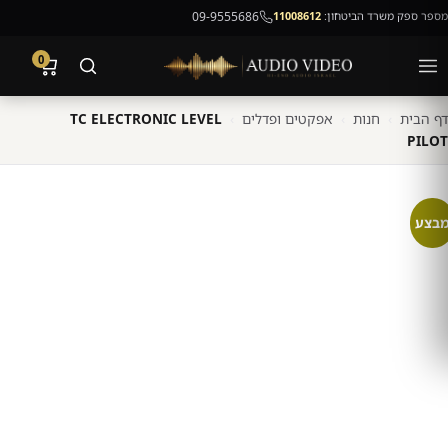
מספר ספק משרד הביטחון:
11008612
09-9555686
0
דף הבית
›
חנות
›
אפקטים ופדלים
›
TC ELECTRONIC LEVEL
PILOT
בצע