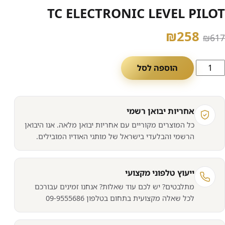
TC ELECTRONIC LEVEL PILOT
המחיר
המחיר
₪
258
₪
617
המקורי
הנוכחי
מות
הוספה לסל
היה:
הוא:
ל
T
₪258.
₪617.
ELECTRONI
אחריות יבואן רשמי
LEVE
כל המוצרים מקוריים עם אחריות יבואן מלאה. אנו היבואן
PILO
הרשמי והבלעדי בישראל של מותגי האודיו המובילים.
ייעוץ טלפוני מקצועי
מתלבטים? יש לכם עוד שאלות? אנחנו זמינים עבורכם
לכל שאלה מקצועית בתחום בטלפון 09-9555686