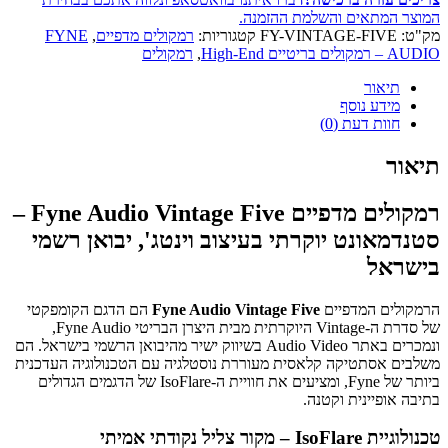
המוצר המתאים והשלמת ההזמנה.
מק"ט:
FY-VINTAGE-FIVE
קטגוריות:
רמקולים מדפיים
,
FYNE
AUDIO – רמקולים בריטיים High-End
,
רמקולים
תיאור
מידע נוסף
חוות דעת (0)
תיאור
רמקולים מדפיים Fyne Audio Vintage Five –
סטנדמאונט יוקרתי בעיצוב וינטג', יבואן רשמי
בישראל
הרמקולים המדפיים
Fyne Audio Vintage Five
הם הדגם הקומפקטי
של סדרת ה-Vintage היוקרתית מבית היצרן הבריטי Fyne Audio,
ונמכרים באתר Audio Video בשיווק ישיר מהיבואן הרשמי בישראל. הם
משלבים אסתטיקה קלאסית מעוררת נוסטלגיה עם הטכנולוגיה העדכנית
ביותר של Fyne, ומציעים את חוויית ה-IsoFlare של הדגמים הגדולים
בתיבה אופיינית וקטנה.
טכנולוגיית IsoFlare – מקור צליל נקודתי אמיתי