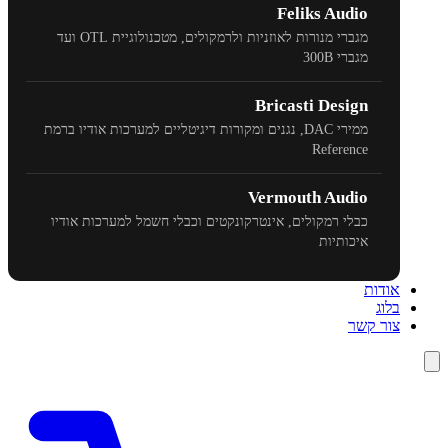
Feliks Audio
מגברי מנורות לאוזניות ולרמקולים, מטכנולוגיית
OTL
ועד
מגברי
300B
Bricasti Design
ממירי
DAC
, נגנים ומקורות דיגיטליים למערכות אודיו ברמת
Reference
Vermouth Audio
כבלי רמקולים, אינטרקונקטים וכבלי חשמל למערכות אודיו
איכותיות
אודות
בלוג
צור קשר