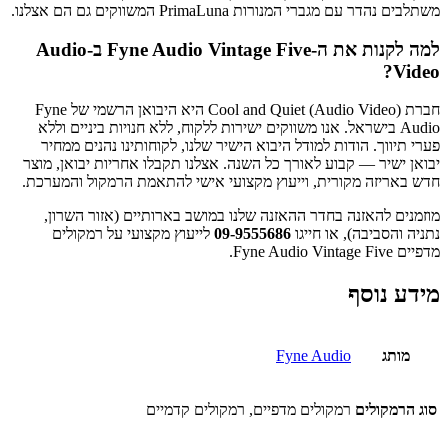
משתלבים נהדר עם מגברי המנורות PrimaLuna המשווקים גם הם אצלנו.
למה לקנות את ה-Fyne Audio Vintage Five ב-Audio
Video?
חברת Cool and Quiet (Audio Video) היא היבואן הרשמי של Fyne
Audio בישראל. אנו משווקים ישירות ללקוח, ללא חנויות ביניים וללא
פערי תיווך. הודות למודל היבוא הישיר שלנו, לקוחותינו נהנים ממחיר
יבואן ישיר — קבוע לאורך כל השנה. אצלנו תקבלו אחריות יבואן, מוצר
חדש באריזה מקורית, וייעוץ מקצועי אישי להתאמת הרמקול והמערכת.
מוזמנים להאזנה בחדר ההאזנה שלנו במושב בארותיים (אזור השרון,
נתניה והסביבה), או חייגו
09-9555686
לייעוץ מקצועי על רמקולים
מדפיים Fyne Audio Vintage Five.
מידע נוסף
מותג
Fyne Audio
סוג הרמקולים
רמקולים מדפיים, רמקולים קדמיים