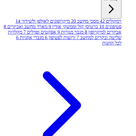
רמקולים
42
מסכי מחשב
20
מיקרופונים לאולפן ולשידור
14
פטיפונים
10
כרטיסי קול וממשקי אודיו
9
מארזי מחשב ואביזרים
8
אביזרים למיקרופון
8
מגבר מנורות
9
אפקטים ופדלים
7
מקלדות
שליטה ובקרים למחשב
7
זרועות לפטיפון
6
מגברי אוזניות
6
לכל החנות