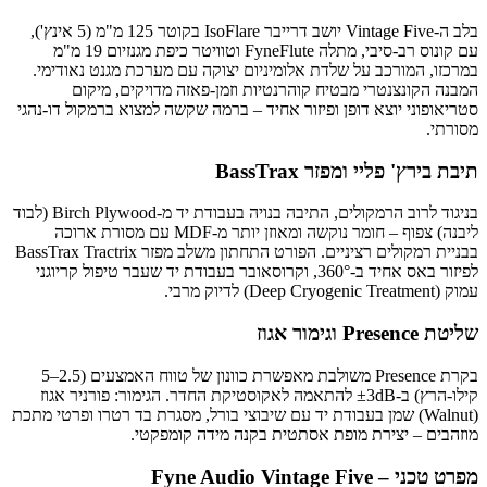
בלב ה-Vintage Five יושב דרייבר IsoFlare בקוטר 125 מ"מ (5 אינץ'),
עם קונוס רב-סיבי, מתלה FyneFlute וטוויטר כיפת מגנזיום 19 מ"מ
במרכזו, המורכב על שלדת אלומיניום יצוקה עם מערכת מגנט נאודימי.
המבנה הקונצנטרי מבטיח קוהרנטיות וזמן-פאזה מדויקים, מיקום
סטריאופוני יוצא דופן ופיזור אחיד – ברמה שקשה למצוא ברמקול דו-נהגי
מסורתי.
תיבת בירץ' פליי ומפזר BassTrax
בניגוד לרוב הרמקולים, התיבה בנויה בעבודת יד מ-Birch Plywood (לבוד
ליבנה) צפוף – חומר נוקשה ומאוזן יותר מ-MDF עם מסורת ארוכה
בבניית רמקולים רציניים. הפורט התחתון משלב מפזר BassTrax Tractrix
לפיזור באס אחיד ב-360°, וקרוסאובר בעבודת יד שעבר טיפול קריוגני
עמוק (Deep Cryogenic Treatment) לדיוק מרבי.
שליטת Presence וגימור אגוז
בקרת Presence משולבת מאפשרת כוונון של טווח האמצעים (2.5–5
קילו-הרץ) ב-±3dB להתאמה לאקוסטיקת החדר. הגימור: פורניר אגוז
(Walnut) שמן בעבודת יד עם שיבוצי בורל, מסגרת בד רטרו ופרטי מתכת
מוזהבים – יצירת מופת אסתטית בקנה מידה קומפקטי.
מפרט טכני – Fyne Audio Vintage Five