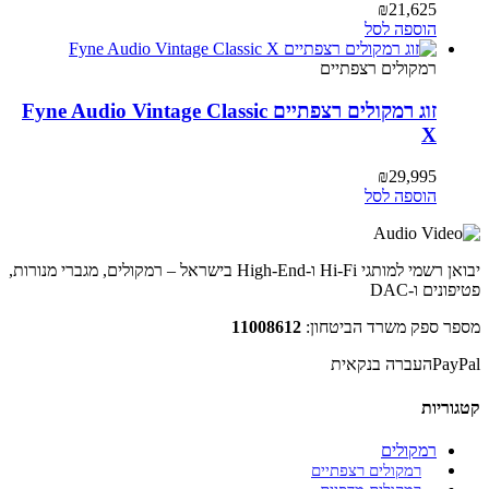
₪
21,625
הוספה לסל
רמקולים רצפתיים
זוג רמקולים רצפתיים Fyne Audio Vintage Classic
X
₪
29,995
הוספה לסל
יבואן רשמי למותגי Hi-Fi ו-High-End בישראל – רמקולים, מגברי מנורות,
פטיפונים ו-DAC
מספר ספק משרד הביטחון:
11008612
PayPal
העברה בנקאית
קטגוריות
רמקולים
רמקולים רצפתיים