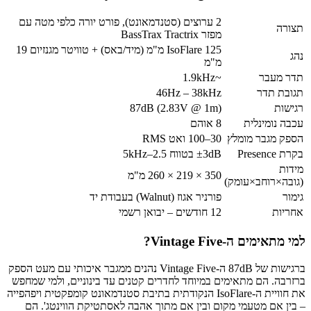
2 ערוצים (סטנדמאונט), פורט יורה כלפי מטה עם
תצורה
מפזר BassTrax Tractrix
IsoFlare 125 מ"מ (מיד/באס) + טוויטר מגנזיום 19
נהג
מ"מ
תדר מעבר
~1.9kHz
תגובת תדר
46Hz – 38kHz
רגישות
87dB (2.83V @ 1m)
עכבה נומינלית
8 אוהם
הספק מגבר מומלץ
30–100 ואט RMS
בקרת Presence
±3dB בטווח 2.5–5kHz
מידות
350 × 219 × 260 מ"מ
(גובה×רוחב×עומק)
גימור
פורניר אגוז (Walnut) בעבודת יד
אחריות
12 חודשים – יבואן רשמי
למי מתאימים ה-Vintage Five?
ברגישות של 87dB ה-Vintage Five נהנים ממגבר איכותי עם מעט הספק
ברזרבה. הם מתאימים במיוחד לחדרים קטנים עד בינוניים, ולמי שמחפש
את חוויית ה-IsoFlare הנקודתית בתיבת סטנדמאונט קומפקטית ויפהפייה
– בין אם מטעמי מקום ובין אם מתוך אהבה לאסתטיקת הווינטג'. הם