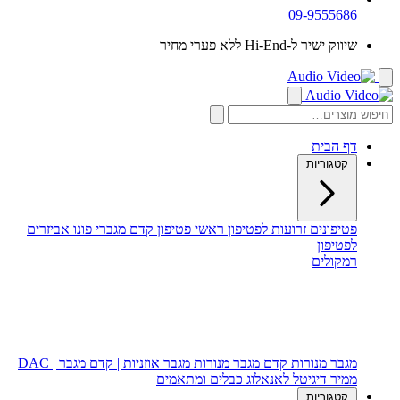
09-9555686
שיווק ישיר ל-Hi-End ללא פערי מחיר
דף הבית
קטגוריות
פטיפונים
זרועות לפטיפון
ראשי פטיפון
קדם מגברי פונו
אביזרים
לפטיפון
רמקולים
רמקולים רצפתיים
רמקולים מדפיים
רמקול סנטר
סאב וופר
מגבר מנורות
קדם מגבר מנורות
מגבר אוזניות | קדם מגבר | DAC
ממיר דיגיטל לאנאלוג
כבלים ומתאמים
קטגוריות