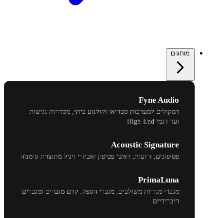
מותגים
Fyne Audio
רמקולים למערכות סטריאו וקולנוע ביתי, מסדרות נגישות
ועד דגמי
High-End
Acoustic Signature
פטיפונים, זרועות, ראשי פטיפון ואביזרי ויניל מתוצרת גרמניה
PrimaLuna
מגברי מנורות משולבים, מגברי הספק, קדם מגברים ומגברים
היברידיים