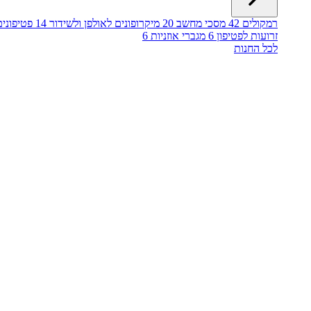
רמקולים
42
מסכי מחשב
20
מיקרופונים לאולפן ולשידור
14
פטיפונים
זרועות לפטיפון
6
מגברי אוזניות
6
לכל החנות