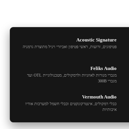
Acoustic Signature
פטיפונים, זרועות, ראשי פטיפון ואביזרי ויניל מתוצרת גרמניה
Feliks Audio
מגברי מנורות לאוזניות ולרמקולים, מטכנולוגיית
OTL
ועד
מגברי
300B
Vermouth Audio
כבלי רמקולים, אינטרקונקטים וכבלי חשמל למערכות אודיו
איכותיות