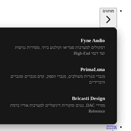
מותגים
Fyne Audio
רמקולים למערכות סטריאו וקולנוע ביתי, מסדרות נגישות
ועד דגמי
High-End
PrimaLuna
מגברי מנורות משולבים, מגברי הספק, קדם מגברים ומגברים
היברידיים
Bricasti Design
ממירי
DAC
, נגנים ומקורות דיגיטליים למערכות אודיו ברמת
Reference
אודות