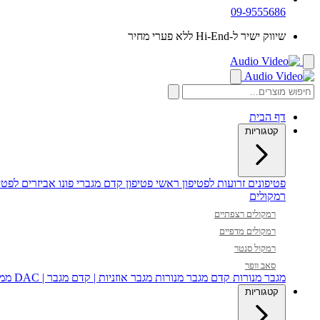
09-9555686
שיווק ישיר ל-Hi-End ללא פערי מחיר
דף הבית
קטגוריות
פטיפונים
זרועות לפטיפון
ראשי פטיפון
קדם מגברי פונו
אביזרים לפטיפ
רמקולים
רמקולים רצפתיים
רמקולים מדפיים
רמקול סנטר
סאב וופר
מגבר מנורות
קדם מגבר מנורות
מגבר אוזניות | קדם מגבר | DAC
ממי
קטגוריות