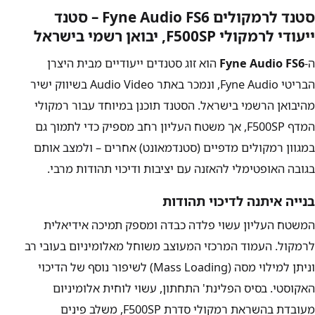
סטנד לרמקולים Fyne Audio FS6 – סטנד
ייעודי לרמקולי F500SP, יבואן רשמי בישראל
ה-
Fyne Audio FS6
הוא זוג סטנדים ייעודיים מבית היצרן
הבריטי Fyne Audio, ונמכר באתר Audio Video בשיווק ישיר
מהיבואן הרשמי בישראל. הסטנד תוכנן במיוחד עבור רמקולי
המדף F500SP, אך משטח העליון רחב מספיק כדי לתמוך גם
במגוון רמקולים מדפיים (סטנדמאונט) אחרים – ולמצב אותם
בגובה האופטימלי להאזנה עם יציבות ודיכוי תהודות מרבי.
בנייה איתנה לדיכוי תהודות
המשטח העליון עשוי פלדה כבדה ומספק תמיכה אידיאלית
לרמקול. העמוד המרכזי המעוצב משוחל מאלומיניום בעובי רב
וניתן למילוי מסה (Mass Loading) לשיפור נוסף של הדיכוי
האקוסטי. בסיס הפלינת' התחתון, עשוי לוחית אלומיניום
מעובדת בהשראת רמקולי סדרת F500SP, משלב פינים