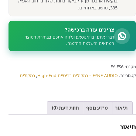
בנקאית או במזומן ע"י ביקור בחנות שלנו ברחוב האפיק
335, מושב בארותיים.
צריכים עזרה ברכישה?
דברו איתנו בוואטסאפ ונלווה אתכם בבחירת המוצר
המתאים והשלמת ההזמנה.
מק"ט:
FY-FS6
קטגוריות:
FYNE AUDIO – רמקולים בריטיים High-End
,
רמקולים
תיאור
מידע נוסף
חוות דעת (0)
תיאור