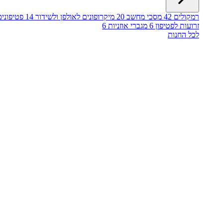
רמקולים
42
מסכי מחשב
20
מיקרופונים לאולפן ולשידור
14
פטיפונים
זרועות לפטיפון
6
מגברי אוזניות
6
לכל החנות