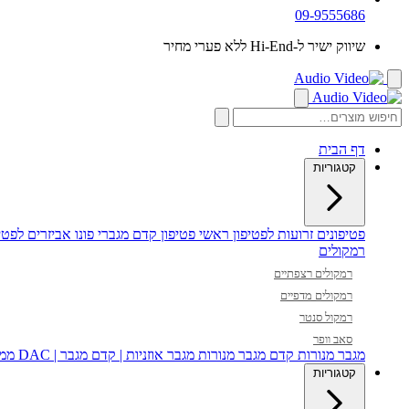
09-9555686
שיווק ישיר ל-Hi-End ללא פערי מחיר
דף הבית
קטגוריות
פטיפונים
זרועות לפטיפון
ראשי פטיפון
קדם מגברי פונו
אביזרים לפטיפ
רמקולים
רמקולים רצפתיים
רמקולים מדפיים
רמקול סנטר
סאב וופר
מגבר מנורות
קדם מגבר מנורות
מגבר אוזניות | קדם מגבר | DAC
ממי
קטגוריות