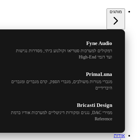
מותגים
Fyne Audio
רמקולים למערכות סטריאו וקולנוע ביתי, מסדרות נגישות
ועד דגמי
High-End
PrimaLuna
מגברי מנורות משולבים, מגברי הספק, קדם מגברים ומגברים
היברידיים
Bricasti Design
ממירי
DAC
, נגנים ומקורות דיגיטליים למערכות אודיו ברמת
Reference
אודות