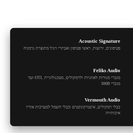
Acoustic Signature
פטיפונים, זרועות, ראשי פטיפון ואביזרי ויניל מתוצרת גרמניה
Feliks Audio
מגברי מנורות לאוזניות ולרמקולים, מטכנולוגיית
OTL
ועד
מגברי
300B
Vermouth Audio
כבלי רמקולים, אינטרקונקטים וכבלי חשמל למערכות אודיו
איכותיות