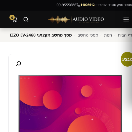
מספר ספק משרד הביטחון:
11008612
09-9555686
0
דף הבית
›
חנות
›
מסכי מחשב
›
מסך מחשב מקצועי EIZO EV-2460
בצע