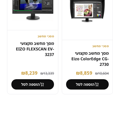
מסכי מחשב
מסך מחשב מקצועי
מסכי מחשב
EIZO FLEXSCAN EV-
מסך מחשב מקצועי
3237
Eizo ColorEdge CG-
2730
המחיר
המחיר
המחיר
המחיר
₪
8,239
₪
8,859
₪
13,339
₪
10,604
המקורי
הנוכחי
המקורי
הנוכחי
הוספה לסל
הוספה לסל
היה:
הוא:
היה:
הוא:
₪8,239.
₪13,339.
₪8,859.
₪10,604.