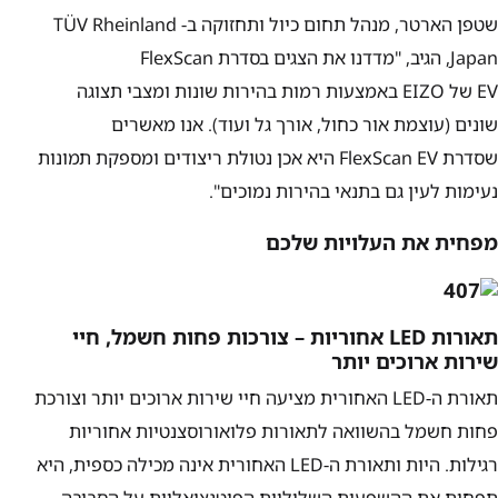
שטפן הארטר, מנהל תחום כיול ותחזוקה ב-
TÜV Rheinland
Japan
, הגיב, "מדדנו את הצגים בסדרת
FlexScan
EV
של
EIZO
באמצעות רמות בהירות שונות ומצבי תצוגה
שונים (עוצמת אור כחול, אורך גל ועוד). אנו מאשרים
שסדרת
FlexScan EV
היא אכן נטולת ריצודים ומספקת תמונות
נעימות לעין גם בתנאי בהירות נמוכים".
מפחית את העלויות שלכם
תאורות
LED
אחוריות – צורכות פחות חשמל, חיי
שירות ארוכים יותר
תאורת ה-
LED
האחורית מציעה חיי שירות ארוכים יותר וצורכת
פחות חשמל בהשוואה לתאורות פלואורוסצנטיות אחוריות
רגילות. היות ותאורת ה-
LED
האחורית אינה מכילה כספית, היא