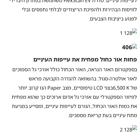
לעייפות עיניים. סדרת
FlexScan EV
משתמשת בפתרון היברידי
לוויסות הבהירות ולהפיכת הריצודים לבלתי נתפסים ובלי
לפגוע ביציבות הצבעים.
פחות אור כחול מפחית את עייפות העיניים
בספקטרום האור הנראה, האור הכחול כולל אורכי גל הסמוכים
לאור אולטרה-סגול. בהשוואה להגדרה הקבועה מראש
של
‎6,500 K
בצגי
LCD
טיפוסיים, מצב
Paper
הנו קרוב יותר
לפיזור הספקטרלי עם אורכי גל אדום ארוכים כך שהוא מפחית
את כמות האור הכחול, הגורם לעייפות עיניים, ומסייע במניעת
מתח עיניים בעת קריאת מסמכים.