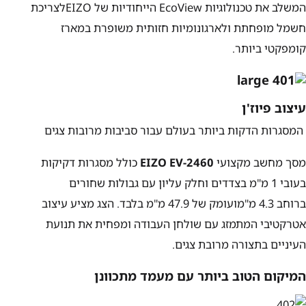
המשלב את טכנולוגיות
EcoView
הייחודיות של
EIZO
לצריכת
חשמל מופחתת ולארגונומיות חזותית משופרת במארז
קומפקטי ביותר.
עיצוב פיוז'ן
המסגרות הדקות ביותר בעולם עבור סביבות מרובות צגים
מסך מחשב מקצועי
EIZO EV-2460
כולל מסגרות דקיקות
בעובי
1
מ"מ
בצדדים וחלק עליון עם גבולות שחורים
ברוחב
4.3
מ"מ
ועומק של
47.9
מ"מ
בלבד. הצג מציע עיצוב
אטרקטיבי המתמזג עם שולחן העבודה ומפחית את תנועת
העיניים בתצורה מרובת צגים.
המיקום הטוב ביותר עם מעמד מתכוונן