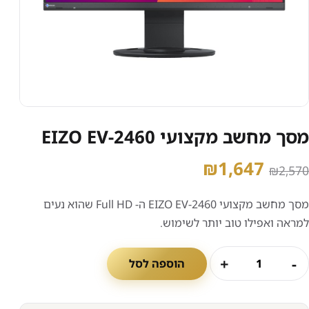
מסך מחשב מקצועי EIZO EV-2460
המחיר
המחיר
₪
1,647
₪
2,570
המקורי
הנוכחי
מסך מחשב מקצועי EIZO EV-2460 ה- Full HD שהוא נעים
היה:
הוא:
למראה ואפילו טוב יותר לשימוש.
₪1,647.
₪2,570.
+
−
הוספה לסל
כמות
של
מסך