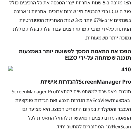
הצג מגובה ב-
5
שנות אחריות יצרן המכסה את כל הרכיבים כולל
פנל ה-
LCD
כדי להבטיח חיי שירות ארוכים. אחריות זו ארוכה
בשנתיים או ב-
67%
יותר מ-
3
שנות האחריות הסטנדרטיות
הניתנות על-ידי מרבית מותגי הצגים עבור עלות בעלות כוללת
נמוכה יותר משמעותית.
הפכו את התאמת המסך לפשוטה יותר באמצעות
תוכנה שפותחה על-ידי
EIZO
ScreenManager Pro
להגדרות אישיות
תוכנת
מאפשרת למשתמשים להתאים
ScreenManager Pro
באמצעות
EcoView
את הגדרות הצבע ואת הגדרות פונקציות
העכבר והמקלדת במקום התפריט המוצג. היא מציעה גם
התאמה מרובת צגים המאפשרת להחיל התאמות לכל
FlexScan
צגי
המחוברים למחשב יחיד.