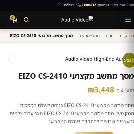
מספר ספק משרד הביטחון:
11008612
09-9555686
0
דף הבית
›
חנות
›
מסכי מחשב
›
מסך מחשב מקצועי EIZO CS-2410
בצע
מסך מחשב מקצועי EIZO CS-2410
המחיר
המחיר
₪
3,448
₪
4,509
המקורי
הנוכחי
מסך מחשב מקצועי EIZO CS-2410 כניסה לעולם המסכים
היה:
הוא:
המקצועי. מסך מחשב מקצועי EIZO CS-2410 נוצר עבור צלמים
ומעצבים שרוצים להתקדם לעולם המקצועי.
₪3,448.
₪4,509.