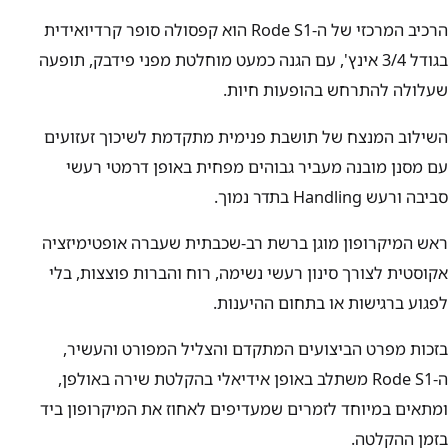
הרכיב המרכזי של ה-
Rode S1
הוא קפסולה סופר קרדיואידית
בגודל 3/4 אינץ', עם הגנה כמעט מוחלטת מפני פידבק, תופעה
שעלולה להתרחש בהופעות חיות.
השילוב המנצח של תושבת פנימית מתקדמת לשיכוך זעזועים
עם מסנן מובנה מעביר גבוהים מפחית באופן דרמטי רעשי
סביבה ורעש
Handling
בתדר נמוך.
ראש המיקרופון מוגן ברשת רב-שכבתית שעברה אופטימיזציה
אקוסטית לצורך סינון רעשי נשימה, רוח והברות פוצצות, בלי
לפגוע ברגישות או בתחום ההיענות.
בזכות מפרט הביצועים המתקדם והצליל המפורט והעשיר,
ה-
Rode S1
משתלב באופן אידיאלי בהקלטת שירה באולפן,
ומתאים במיוחד לזמרים שמעדיפים לאחוז את המיקרופון ביד
בזמן ההקלטה.