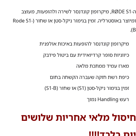
ה-
RØDE S1
, מיקרופון קונדנסר לשירה ולהופעות, מעוצב
ומיוצר באוסטרליה. זמין בגימור ניקל-סטן או שחור (Rode S1-
B).
מיקרופון קונדנסר להופעות באיכות אולפנית
כיווניות סופר קרדיואידית עם ביטול פידבק
מארז עמיד ממתכת מלאה
כיפת רשת חזקה שעברה הקשחה בחום
זמין בגימור ניקל-סטן (
S1
) או שחור (
S1-B
)
רעש
Handling
נמוך
חיסול מלאי אחריות שלושים
יום בלבד!!!!