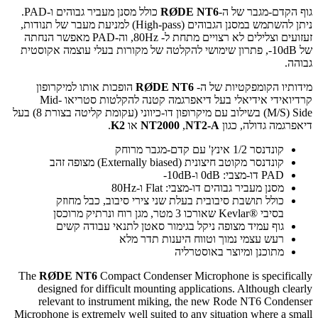
גוף הקדם-מגבר של ה-
RØDE NT6
כולל מסנן מעביר גבוהים ו-
PAD
.
ניתן להשתמש במסנן הגבוהים (
High-pass
) למניעת מעבר של תנודות,
זעזועים וצלילים לא רצויים מתחת ל-
‎80Hz
, וה-
PAD
מאפשר הנחתה
של
‎-10dB
, פתרון שימושי להקלטה של מקורות בעלי עוצמה אקוסטית
גבוהה.
מידותיו הקומפקטיות של ה-
RØDE NT6
הופכות אותו למיקרופון
קרדיואידי אידיאלי בעל דיאפרגמה קטנה להקלטות סטריאו
Mid-
Side
‏(
M/S
) בשילוב עם מיקרופון דו-כיווני (עקומת קליטה בצורת 8) בעל
דיאפרגמה גדולה, כגון
NT2-A
,
‏
NT2000
או
K2
.
קונדנסר 1/2 אינץ' עם קדם-מגבר מרוחק
קונדנסר מקוטב חיצונית (
Externally biased
) מצופה זהב
PAD
דו-מצבי:
‎0dB
ו-
‎-10dB‎
מסנן מעביר גבוהים דו-מצבי:
Flat
ו-
‎80Hz
כולל תושבת סיבובית בעלת שני צירי סיבוב, כבל מחוזק
בסיבי
Kevlar®
שאורכו 3 מטר, מגן רוח ונרתיק מרוכסן
גוף עמיד מצופה ניקל בגימור סאטן לתנאי עבודה קשים
רעש עצמי נמוך וטווח היענות תדר מלא
מתוכנן ומיוצר באוסטרליה
The
RØDE NT6
Compact Condenser Microphone is specifically
designed for difficult mounting applications. Although clearly
relevant to instrument miking, the new Rode NT6 Condenser
Microphone is extremely well suited to any situation where a small