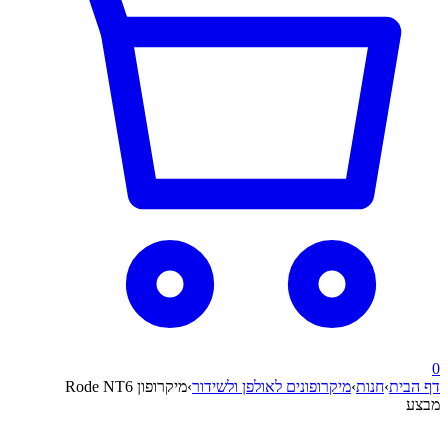
0
דף הבית
›
חנות
›
מיקרופונים לאולפן ולשידור
›
מיקרופון Rode NT6
מבצע