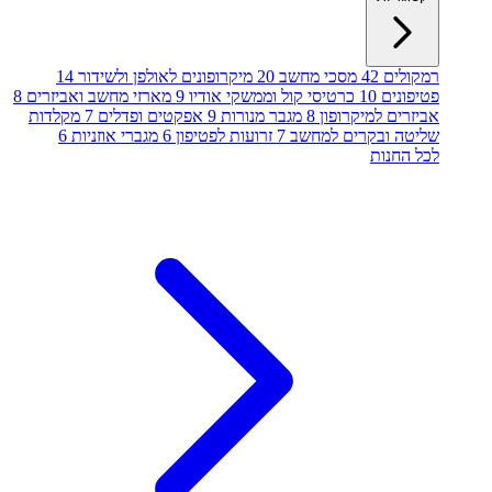
רמקולים
42
מסכי מחשב
20
מיקרופונים לאולפן ולשידור
14
פטיפונים
10
כרטיסי קול וממשקי אודיו
9
מארזי מחשב ואביזרים
8
אביזרים למיקרופון
8
מגבר מנורות
9
אפקטים ופדלים
7
מקלדות
שליטה ובקרים למחשב
7
זרועות לפטיפון
6
מגברי אוזניות
6
לכל החנות