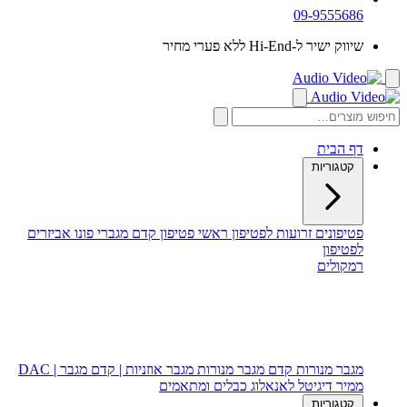
09-9555686
שיווק ישיר ל-Hi-End ללא פערי מחיר
דף הבית
קטגוריות
פטיפונים
זרועות לפטיפון
ראשי פטיפון
קדם מגברי פונו
אביזרים
לפטיפון
רמקולים
רמקולים רצפתיים
רמקולים מדפיים
רמקול סנטר
סאב וופר
מגבר מנורות
קדם מגבר מנורות
מגבר אוזניות | קדם מגבר | DAC
ממיר דיגיטל לאנאלוג
כבלים ומתאמים
קטגוריות