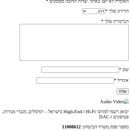
האימייל לא יוצג באתר.
שדות החובה מסומנים
*
הדירוג שלך
*
הביקורת שלך
*
שם
*
אימייל
*
יבואן רשמי למותגי Hi-Fi ו-High-End בישראל – רמקולים, מגברי מנורות,
פטיפונים ו-DAC
מספר ספק משרד הביטחון:
11008612