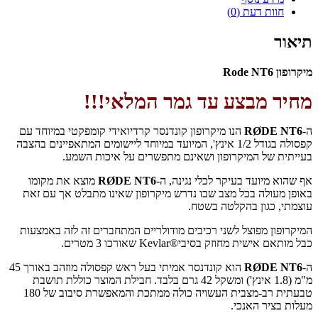
חוות דעת (0)
תיאור
מיקרופון Rode NT6
מחיר מבצע עד גמר המלאי!!!
ה-
RØDE NT6
הנו מיקרופון קונדנסר קרדיואידי קומפקטי במיוחד עם
קפסולה בגודל 1/2 אינץ', המיועד במיוחד ליישומים המתאפיינים בהצבה
בעייתית של המיקרופון ושאינם מתפשרים על איכות השמע.
אף שהוא מיועד בעיקר לכלי נגינה, ה-
RØDE NT6
מוצא את מקומו
באופן מעולה בכל מצב שבו נדרש מיקרופון שאינו מתבלט אך עם זאת
עוצמתי, כגון בהקלטה בשטח.
המיקרופון מפוצל לשני רכיבים מודולריים המתחברים זה לזה באמצעות
כבל מותאם אישית מחוזק בסיבי
Kevlar®
שאורכו 3 מטרים.
ה-
RØDE NT6
הוא קונדנסר אמיתי בעל ראש קפסולה מוזהב באורך 45
מ"מ (1.8 אינץ') ומשקל 42 גרם בלבד. חבילת המוצר כוללת תושבת
טבעתית רב-מצבית העשויה כולה ממתכת והמאפשרת סיבוב של 180
מעלות בציר האנכי.