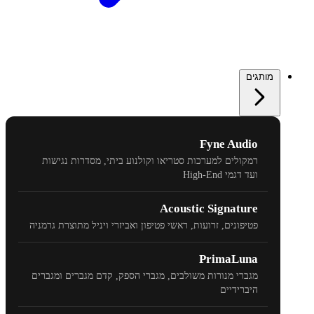
מותגים
Fyne Audio
רמקולים למערכות סטריאו וקולנוע ביתי, מסדרות נגישות
ועד דגמי
High-End
Acoustic Signature
פטיפונים, זרועות, ראשי פטיפון ואביזרי ויניל מתוצרת גרמניה
PrimaLuna
מגברי מנורות משולבים, מגברי הספק, קדם מגברים ומגברים
היברידיים