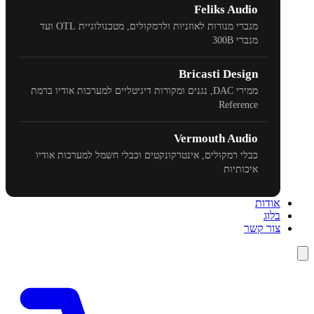
Feliks Audio
מגברי מנורות לאוזניות ולרמקולים, מטכנולוגיית
OTL
ועד
מגברי
300B
Bricasti Design
ממירי
DAC
, נגנים ומקורות דיגיטליים למערכות אודיו ברמת
Reference
Vermouth Audio
כבלי רמקולים, אינטרקונקטים וכבלי חשמל למערכות אודיו
איכותיות
אודות
בלוג
צור קשר