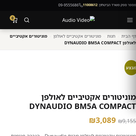
מספר ספק משרד הביטחון:
11008612
09-9555686
0
דף הבית
›
חנות
›
מוניטורים אקטיביים לאולפן
›
מוניטורים אקטיביים
לאולפן DYNAUDIO BM5A COMPACT
בצע
מוניטורים אקטיביים לאולפן
DYNAUDIO BM5A COMPACT
המחיר
המחיר
₪
3,089
₪
9,155
המקורי
הנוכחי