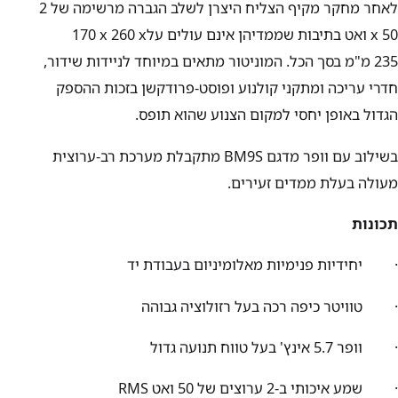
לאחר מחקר מקיף הצליח היצרן לשלב הגברה מרשימה של
2
x 50
ואט בתיבות שממדיהן אינם עולים על
170 x 260 x
235
מ"מ בסך הכל. המוניטור מתאים במיוחד לניידות שידור,
חדרי עריכה ומתקני קולנוע ופוסט-פרודקשן בזכות ההספק
הגדול באופן יחסי למקום הצנוע שהוא תופס.
בשילוב עם וופר מדגם
BM9S
מתקבלת מערכת רב-ערוצית
מעולה בעלת ממדים זעירים.
תכונות
· יחידיות פנימיות מאלומיניום בעבודת יד
· טוויטר כיפה רכה בעל רזולוציה גבוהה
· וופר 5.7 אינץ' בעל טווח תנועה גדול
· שמע איכותי ב-2 ערוצים של 50 ואט
RMS