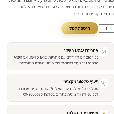
מוניטורים אקטיביים לאולפן מבית Dynaudio – הגברה פנימית
היה:
הוא:
נפרדת לכל דרייבר ותגובה שטוחה לעבודת מיקס והקלטה
בחדרים קטנים ובינוניים.
₪3,089.
₪9,155.
מות
הוספה לסל
ל
וניטורים
קטיביים
אחריות יבואן רשמי
אולפן
כל המוצרים מקוריים עם אחריות יבואן מלאה. אנו היבואן
DYNAUDI
הרשמי והבלעדי בישראל של מותגי האודיו המובילים.
BM5
COMPAC
ייעוץ טלפוני מקצועי
מתלבטים? יש לכם עוד שאלות? אנחנו זמינים עבורכם
לכל שאלה מקצועית בתחום בטלפון 09-9555686
אפשרויות תשלום