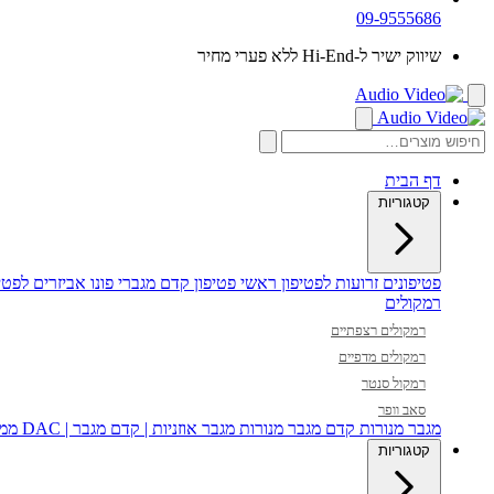
09-9555686
שיווק ישיר ל-Hi-End ללא פערי מחיר
דף הבית
קטגוריות
פטיפונים
זרועות לפטיפון
ראשי פטיפון
קדם מגברי פונו
אביזרים לפטיפ
רמקולים
רמקולים רצפתיים
רמקולים מדפיים
רמקול סנטר
סאב וופר
מגבר מנורות
קדם מגבר מנורות
מגבר אוזניות | קדם מגבר | DAC
ממי
קטגוריות