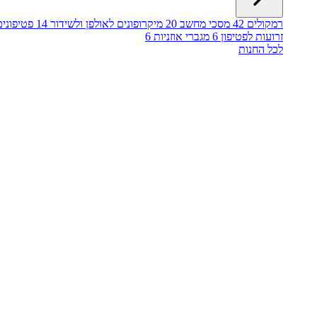
רמקולים
42
מסכי מחשב
20
מיקרופונים לאולפן ולשידור
14
פטיפונים
זרועות לפטיפון
6
מגברי אוזניות
6
לכל החנות