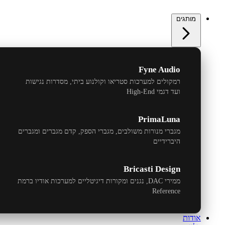
מותגים
Fyne Audio
רמקולים למערכות סטריאו וקולנוע ביתי, מסדרות נגישות
ועד דגמי
High-End
PrimaLuna
מגברי מנורות משולבים, מגברי הספק, קדם מגברים ומגברים
היברידיים
Bricasti Design
ממירי
DAC
, נגנים ומקורות דיגיטליים למערכות אודיו ברמת
Reference
אודות