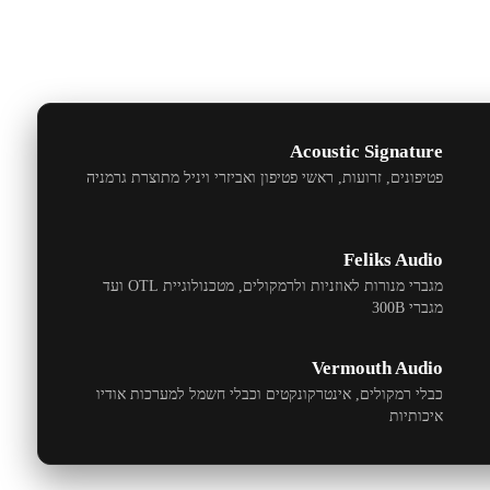
Acoustic Signature
פטיפונים, זרועות, ראשי פטיפון ואביזרי ויניל מתוצרת גרמניה
Feliks Audio
מגברי מנורות לאוזניות ולרמקולים, מטכנולוגיית
OTL
ועד
מגברי
300B
Vermouth Audio
כבלי רמקולים, אינטרקונקטים וכבלי חשמל למערכות אודיו
איכותיות