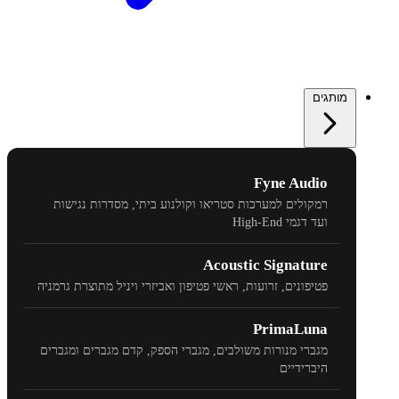
מותגים
Fyne Audio
רמקולים למערכות סטריאו וקולנוע ביתי, מסדרות נגישות
ועד דגמי
High-End
Acoustic Signature
פטיפונים, זרועות, ראשי פטיפון ואביזרי ויניל מתוצרת גרמניה
PrimaLuna
מגברי מנורות משולבים, מגברי הספק, קדם מגברים ומגברים
היברידיים