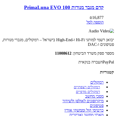
קדם מגבר מנורות PrimaLuna EVO 100
₪
16,877
הוספה לסל
יבואן רשמי למותגי Hi-Fi ו-High-End בישראל – רמקולים, מגברי מנורות,
פטיפונים ו-DAC
מספר ספק משרד הביטחון:
11008612
PayPal
העברה בנקאית
קטגוריות
רמקולים
רמקולים רצפתיים
רמקולים מדפיים
מסכי מחשב
מיקרופונים לאולפן ולשידור
פטיפונים
כרטיסי קול וממשקי אודיו
מארזי מחשב ואביזרים