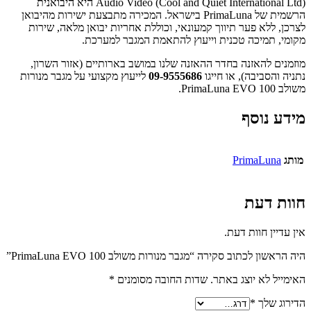
Audio Video (Cool and Quiet International Ltd) היא היבואנית
הרשמית של PrimaLuna בישראל. המכירה מתבצעת ישירות מהיבואן
לצרכן, ללא פער תיווך קמעונאי, וכוללת אחריות יבואן מלאה, שירות
מקומי, תמיכה טכנית וייעוץ להתאמת המגבר למערכת.
מוזמנים להאזנה בחדר ההאזנה שלנו במושב בארותיים (אזור השרון,
נתניה והסביבה), או חייגו
09-9555686
לייעוץ מקצועי על מגבר מנורות
משולב PrimaLuna EVO 100.
מידע נוסף
מותג
PrimaLuna
חוות דעת
אין עדיין חוות דעת.
היה הראשון לכתוב סקירה “מגבר מנורות משולב PrimaLuna EVO 100”
האימייל לא יוצג באתר.
שדות החובה מסומנים
*
הדירוג שלך
*