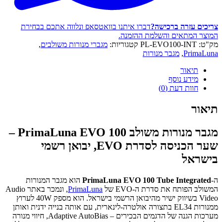
צריכים עזרה ברכישה?
דברו איתנו בוואטסאפ ונלווה אתכם בבחירת
המוצר המתאים והשלמת ההזמנה.
מק"ט:
PL-EVO100-INT
קטגוריות:
מגברי מנורות משולבים
,
PrimaLuna
,
מגבר מנורות
תיאור
מידע נוסף
חוות דעת (0)
תיאור
מגבר מנורות משולב PrimaLuna EVO 100 –
שער הכניסה לסדרת EVO, יבואן רשמי
בישראל
ה-
PrimaLuna EVO 100 Tube Integrated
הוא מגבר המנורות
המשולב הפותח את סדרת ה-EVO של
PrimaLuna
, ונמכר באתר Audio
Video בשיווק ישיר מהיבואן הרשמי בישראל. הוא מספק
40W
לערוץ
ממנורות EL34 בתצורה אולטרה-לינארית, עם אותה בנייה ידנית ואותן
מערכות הגנה של הדגמים הבכירים – Adaptive AutoBias, חיווי מנורה