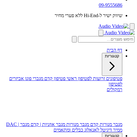
09-9555686
שיווק ישיר ל-Hi-End ללא פערי מחיר
דף הבית
קטגוריות
פטיפונים
זרועות לפטיפון
ראשי פטיפון
קדם מגברי פונו
אביזרים
לפטיפון
רמקולים
רמקולים רצפתיים
רמקולים מדפיים
רמקול סנטר
סאב וופר
מגבר מנורות
קדם מגבר מנורות
מגבר אוזניות | קדם מגבר | DAC
ממיר דיגיטל לאנאלוג
כבלים ומתאמים
קטגוריות