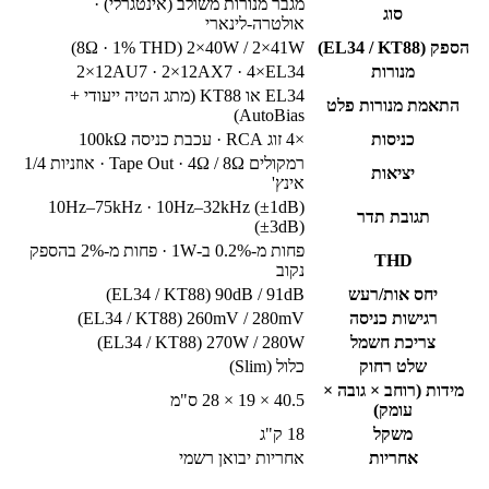
מגבר מנורות משולב (אינטגרלי) ·
סוג
אולטרה-לינארי
הספק (EL34 / KT88)
2×40W / 2×41W
(8Ω · 1% THD)
מנורות
4×EL34
·
2×12AX7
·
2×12AU7
EL34 או KT88 (מתג הטיה ייעודי +
התאמת מנורות פלט
AutoBias)
כניסות
4×
זוג RCA · עכבת כניסה
100kΩ
רמקולים
4Ω / 8Ω
· Tape Out · אוזניות
1/4
יציאות
אינץ'
10Hz–75kHz
·
10Hz–32kHz (±1dB)
תגובת תדר
(±3dB)
פחות מ-
0.2%
ב-
1W
· פחות מ-
2%
בהספק
THD
נקוב
יחס אות/רעש
90dB / 91dB
(EL34 / KT88)
רגישות כניסה
260mV / 280mV
(EL34 / KT88)
צריכת חשמל
270W / 280W
(EL34 / KT88)
שלט רחוק
כלול (Slim)
מידות (רוחב × גובה ×
28 × 19 × 40.5
ס"מ
עומק)
משקל
18 ק"ג
אחריות
אחריות יבואן רשמי