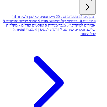
רמקולים
42
מסכי מחשב
20
מיקרופונים לאולפן ולשידור
14
פטיפונים
10
כרטיסי קול וממשקי אודיו
9
מארזי מחשב ואביזרים
8
אביזרים למיקרופון
8
מגבר מנורות
9
אפקטים ופדלים
7
מקלדות
שליטה ובקרים למחשב
7
זרועות לפטיפון
6
מגברי אוזניות
6
לכל החנות