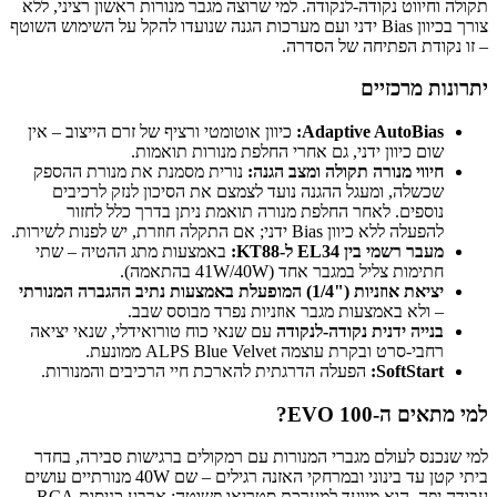
תקולה וחיווט נקודה-לנקודה. למי שרוצה מגבר מנורות ראשון רציני, ללא
צורך בכיוון Bias ידני ועם מערכות הגנה שנועדו להקל על השימוש השוטף
– זו נקודת הפתיחה של הסדרה.
יתרונות מרכזיים
Adaptive AutoBias:
כיוון אוטומטי ורציף של זרם הייצוב – אין
שום כיוון ידני, גם אחרי החלפת מנורות תואמות.
חיווי מנורה תקולה ומצב הגנה:
נורית מסמנת את מנורת ההספק
שכשלה, ומעגל ההגנה נועד לצמצם את הסיכון לנזק לרכיבים
נוספים. לאחר החלפת מנורה תואמת ניתן בדרך כלל לחזור
להפעלה ללא כיוון Bias ידני; אם התקלה חוזרת, יש לפנות לשירות.
מעבר רשמי בין EL34 ל-KT88:
באמצעות מתג ההטיה – שתי
חתימות צליל במגבר אחד (
40W
/
41W
בהתאמה).
יציאת אוזניות
(1/4")
המופעלת באמצעות נתיב ההגברה המנורתי
– ולא באמצעות מגבר אוזניות נפרד מבוסס שבב.
בנייה ידנית נקודה-לנקודה
עם שנאי כוח טורואידלי, שנאי יציאה
רחבי-סרט ובקרת עוצמה ALPS Blue Velvet ממונעת.
SoftStart:
הפעלה הדרגתית להארכת חיי הרכיבים והמנורות.
למי מתאים ה-EVO 100?
למי שנכנס לעולם מגברי המנורות עם רמקולים ברגישות סבירה, בחדר
ביתי קטן עד בינוני ובמרחקי האזנה רגילים – שם
40W
מנורתיים עושים
עבודה יפה. הוא מיועד למערכת סטריאו פשוטה: ארבע כניסות RCA,