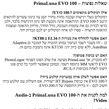
שאלות נפוצות – PrimaLuna EVO 100
אילו רמקולים מתאימים ל-EVO 100?
רמקולים בעלי רגישות ועכבה נוחות בחדר קטן עד בינוני עשויים להתאים
היטב ל-EVO 100. ההתאמה אינה נקבעת לפי נתון הרגישות בלבד, ולכן
כדאי לבדוק גם את עקומת העכבה, גודל החדר, מרחק ההאזנה ועוצמת
ההאזנה הרצויה – ספרו לנו איזה רמקולים יש לכם ונבדוק יחד.
האם אפשר להחליף את מנורות ה-EL34 ב-KT88?
כן – זהו מעבר רשמי הנתמך במתג ההטיה של המגבר וב-Adaptive
AutoBias, ללא שום כיוון ידני. KT150 אינה נתמכת בדגם זה.
האם יש כניסת פטיפון?
לא מובנית, אך PrimaLuna מציעה את שלב הפונו הפנימי PhonoLogue
EVO לראשי MM כתוסף רשמי, וכמובן שאפשר לחבר כל קדם פונו
חיצוני לאחת מכניסות ה-RCA.
האם אפשר לשלב אותו במערכת קולנוע ביתי?
ל-EVO 100 אין כניסת HT Bypass ייעודית. אם השילוב עם קולנוע ביתי
חשוב לכם – זו בדיוק התוספת של ה-EVO 200.
למה לקנות את ה-PrimaLuna EVO 100 ב-Audio
Video?