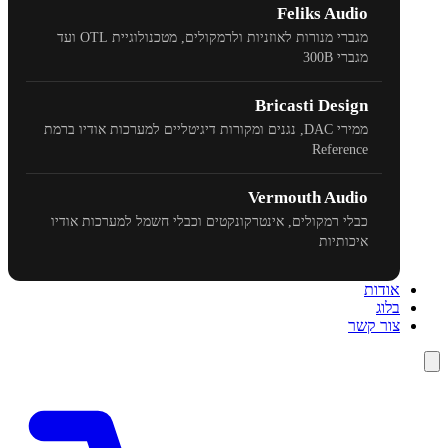
Feliks Audio
מגברי מנורות לאוזניות ולרמקולים, מטכנולוגיית
OTL
ועד
מגברי
300B
Bricasti Design
ממירי
DAC
, נגנים ומקורות דיגיטליים למערכות אודיו ברמת
Reference
Vermouth Audio
כבלי רמקולים, אינטרקונקטים וכבלי חשמל למערכות אודיו
איכותיות
אודות
בלוג
צור קשר