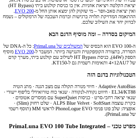
יציאת הקלטה ויציאת אוזניות. אין בו כניסת קולנוע ביתי (HT Bypass)
ואין יציאת סאב-וופר – מי שזקוק להן ימצא אותן החל מ-
EVO 200
.
ההתאמה המדויקת תלויה ברגישות וברמת העכבה של הרמקולים – נשמח
לבדוק יחד את השילוב שלכם.
המיקום בסדרה – ומה מוסיף הדגם הבא
ה-EVO 100 הוא הבסיס של
המשולבים של PrimaLuna
: כל ה-DNA של
הסדרה, בתצורה הקומפקטית והנגישה ביותר. המעבר ל-
EVO 200
מוסיף
הספק (
44W
), כניסת HT Bypass לשילוב עם קולנוע ביתי, מערך קדם
של
4×12AU7
ותאימות רשמית גם ל-KT150.
הטכנולוגיות בדגם הזה
Adaptive AutoBias · חיווי מנורה תקולה עם מצב הגנה · מתג הטיה
EL34/KT88 · חיווט נקודה-לנקודה · שנאי כוח טורואידלי בליפוף ייעודי ·
שנאי יציאה רחבי-סרט · כניסות SuperQuiet עם ממסרים אטומים ·
בקרת עוצמה ALPS Blue Velvet · SoftStart · שלט רחוק (Slim) ·
אופציה: שלב פונו פנימי PhonoLogue EVO לראשי MM (תוסף רשמי
של PrimaLuna).
מפרט טכני – PrimaLuna EVO 100 Tube Integrated