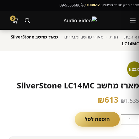
מספר ספק משרד הביטחון:
11008612
09-9555686
0
דף הבית
›
חנות
›
מארזי מחשב ואביזרים
›
מארז מחשב SilverStone
LC14MC
בצע
מארז מחשב SilverStone LC14MC
המחיר
המחיר
₪
613
₪
1,535
המקורי
הנוכחי
מות
הוספה לסל
היה:
הוא:
ל
ארז
₪613.
₪1,535.