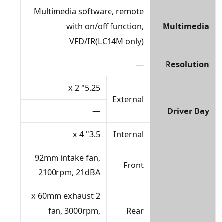
Multimedia software, remote
with on/off function,
Multimedia
VFD/IR(LC14M only)
—
Resolution
5.25" x 2
External
—
Driver Bay
3.5" x 4
Internal
92mm intake fan,
Front
2100rpm, 21dBA
2 x 60mm exhaust
fan, 3000rpm,
Rear