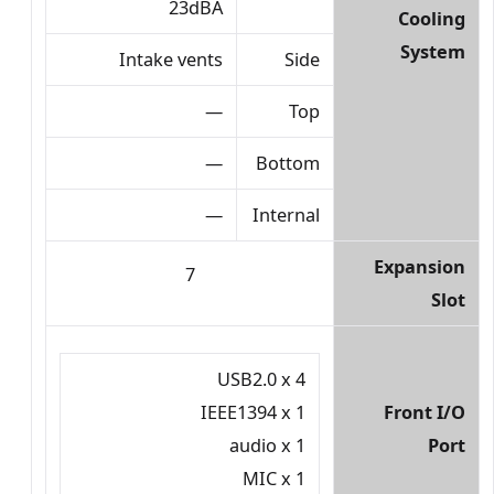
23dBA
Cooling
System
Intake vents
Side
—
Top
—
Bottom
—
Internal
Expansion
7
Slot
USB2.0 x 4
Front I/O
IEEE1394 x 1
Port
audio x 1
MIC x 1