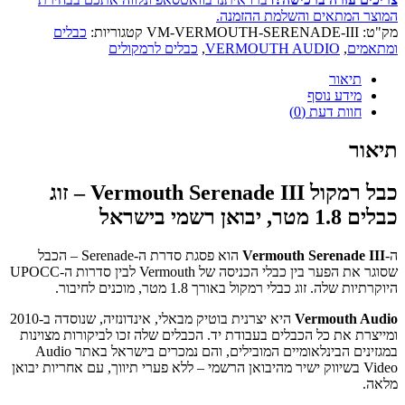
המוצר המתאים והשלמת ההזמנה.
מק"ט:
VM-VERMOUTH-SERENADE-III
קטגוריות:
כבלים
ומתאמים
,
VERMOUTH AUDIO
,
כבלים לרמקולים
תיאור
מידע נוסף
חוות דעת (0)
תיאור
כבל רמקול Vermouth Serenade III – זוג
כבלים 1.8 מטר, יבואן רשמי בישראל
ה-
Vermouth Serenade III
הוא פסגת סדרת ה-Serenade – הכבל
שסוגר את הפער בין כבלי הכניסה של Vermouth לבין סדרות ה-UPOCC
היוקרתיות שלה. זוג כבלי רמקול באורך 1.8 מטר, מוכנים לחיבור.
Vermouth Audio
היא יצרנית בוטיק מבאלי, אינדונזיה, שנוסדה ב-2010
ומייצרת את כל הכבלים בעבודת יד. הכבלים שלה זכו לביקורות מצוינות
במגזינים הבינלאומיים המובילים, והם נמכרים בישראל באתר Audio
Video בשיווק ישיר מהיבואן הרשמי – ללא פערי תיווך, עם אחריות יבואן
מלאה.