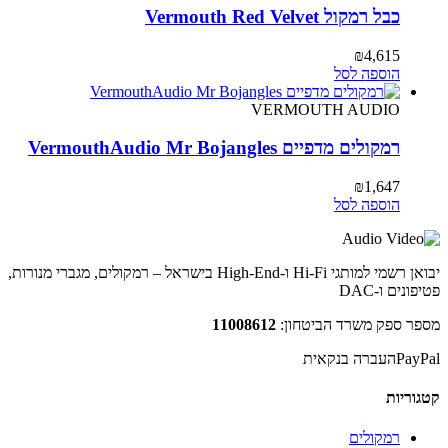
כבל רמקול Vermouth Red Velvet
₪
4,615
הוספה לסל
VERMOUTH AUDIO
רמקולים מדפיים VermouthAudio Mr Bojangles
₪
1,647
הוספה לסל
יבואן רשמי למותגי Hi-Fi ו-High-End בישראל – רמקולים, מגברי מנורות,
פטיפונים ו-DAC
מספר ספק משרד הביטחון:
11008612
PayPal
העברה בנקאית
קטגוריות
רמקולים