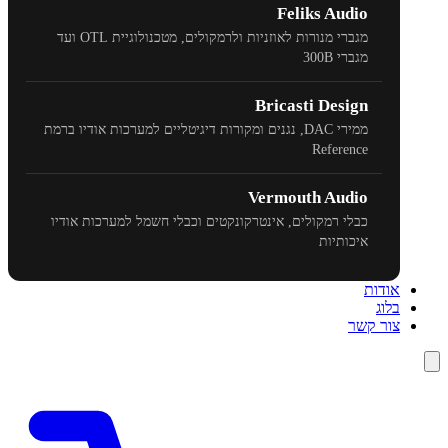
Feliks Audio
מגברי מנורות לאוזניות ולרמקולים, מטכנולוגיית
OTL
ועד
מגברי
300B
Bricasti Design
ממירי
DAC
, נגנים ומקורות דיגיטליים למערכות אודיו ברמת
Reference
Vermouth Audio
כבלי רמקולים, אינטרקונקטים וכבלי חשמל למערכות אודיו
איכותיות
אודות
בלוג
צור קשר