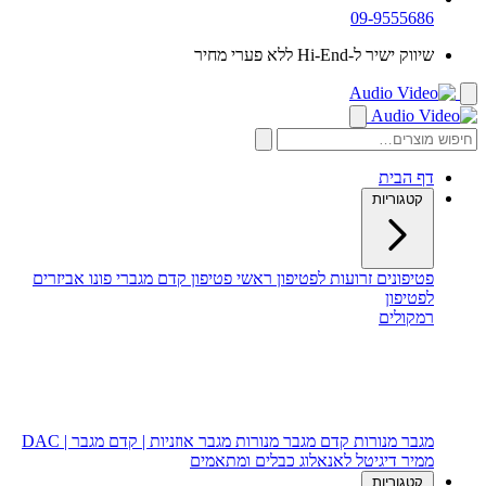
09-9555686
שיווק ישיר ל-Hi-End ללא פערי מחיר
דף הבית
קטגוריות
פטיפונים
זרועות לפטיפון
ראשי פטיפון
קדם מגברי פונו
אביזרים
לפטיפון
רמקולים
רמקולים רצפתיים
רמקולים מדפיים
רמקול סנטר
סאב וופר
מגבר מנורות
קדם מגבר מנורות
מגבר אוזניות | קדם מגבר | DAC
ממיר דיגיטל לאנאלוג
כבלים ומתאמים
קטגוריות