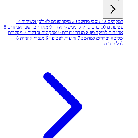
רמקולים
42
מסכי מחשב
20
מיקרופונים לאולפן ולשידור
14
פטיפונים
10
כרטיסי קול וממשקי אודיו
9
מארזי מחשב ואביזרים
8
אביזרים למיקרופון
8
מגבר מנורות
9
אפקטים ופדלים
7
מקלדות
שליטה ובקרים למחשב
7
זרועות לפטיפון
6
מגברי אוזניות
6
לכל החנות