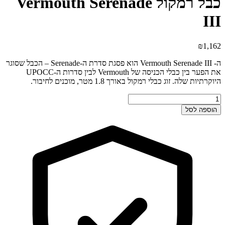
כבל רמקול Vermouth Serenade
III
₪
1,162
ה- Vermouth Serenade III הוא פסגת סדרת ה-Serenade – הכבל שסוגר
את הפער בין כבלי הכניסה של Vermouth לבין סדרות ה-UPOCC
היוקרתיות שלה. זוג כבלי רמקול באורך 1.8 מטר, מוכנים לחיבור.
כמות
של
הוספה לסל
כבל
רמקול
Vermouth
Serenade
III