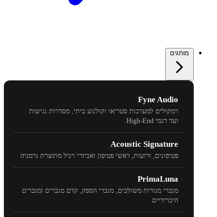
מותגים
Fyne Audio
רמקולים למערכות סטריאו וקולנוע ביתי, מסדרות נגישות
ועד דגמי
High-End
Acoustic Signature
פטיפונים, זרועות, ראשי פטיפון ואביזרי ויניל מתוצרת גרמניה
PrimaLuna
מגברי מנורות משולבים, מגברי הספק, קדם מגברים ומגברים
היברידיים