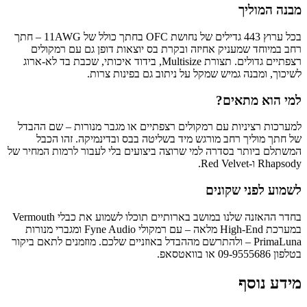
מבנה המוליך
בכל ערוץ 443 גדילים של נחושת OFC בחתך כולל של 11AWG – חתך
רחב במיוחד שמעניק אחיזה ובקרת בס יוצאות דופן גם עם רמקולים
רצפתיים גדולים. תצורת Multisize, בידוד איכותי, שכבת בד לא-ארוג
לשיכוך, ומבנה גמיש שמקל על ניתוב גם בפינות צרות.
למי הוא מתאים?
למערכות רציניות עם רמקולים רצפתיים או מגבר מנורות – שם ההבדל
של חתך מוליך רחב מורגש מיד בשליטה בבס ובדינמיקה. זהו הכבל
המשתלם ביותר בסדרה למי שרוצה ביצועים בלי לעבור לרמות המחיר של
Rhapsody ו-Red Velvet.
לשמוע לפני שקונים
בחדר ההאזנה שלנו במושב בארותיים תוכלו לשמוע את כבלי Vermouth
במערכת High-End מלאה – עם רמקולי Fyne Audio ומגברי מנורות
PrimaLuna – ולהתרשם מההבדל באוזניים שלכם. מוזמנים לתאם ביקור
בטלפון 09-9555686 או בוואטסאפ.
מידע נוסף