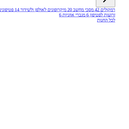
רמקולים
42
מסכי מחשב
20
מיקרופונים לאולפן ולשידור
14
פטיפונים
זרועות לפטיפון
6
מגברי אוזניות
6
לכל החנות