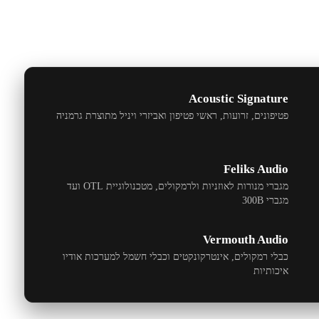
Acoustic Signature
פטיפונים, זרועות, ראשי פטיפון ואביזרי ויניל מתוצרת גרמניה
Feliks Audio
מגברי מנורות לאוזניות ולרמקולים, מטכנולוגיית
OTL
ועד
מגברי
300B
Vermouth Audio
כבלי רמקולים, אינטרקונקטים וכבלי חשמל למערכות אודיו
איכותיות