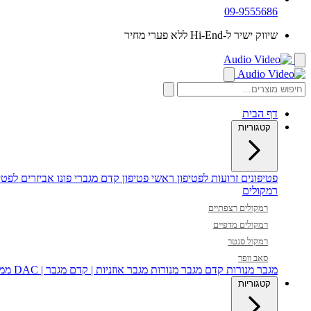
09-9555686
שיווק ישיר ל-Hi-End ללא פערי מחיר
דף הבית
קטגוריות
פטיפונים
זרועות לפטיפון
ראשי פטיפון
קדם מגברי פונו
אביזרים לפטיפ
רמקולים
רמקולים רצפתיים
רמקולים מדפיים
רמקול סנטר
סאב וופר
מגבר מנורות
קדם מגבר מנורות
מגבר אוזניות | קדם מגבר | DAC
ממי
קטגוריות