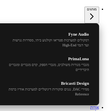
מותגים
Fyne Audio
רמקולים למערכות סטריאו וקולנוע ביתי, מסדרות נגישות
ועד דגמי
High-End
PrimaLuna
מגברי מנורות משולבים, מגברי הספק, קדם מגברים ומגברים
היברידיים
Bricasti Design
ממירי
DAC
, נגנים ומקורות דיגיטליים למערכות אודיו ברמת
Reference
אודות