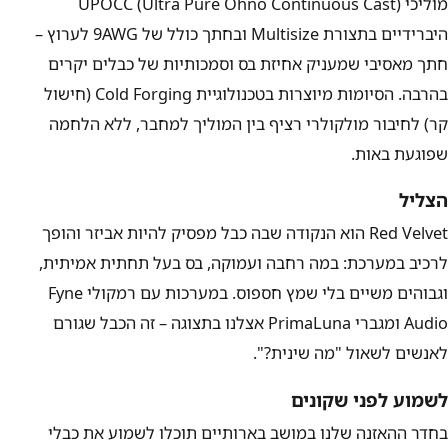
מוליכי UPOCC (Ultra Pure Ohno Continuous Cast)
היברידיים בתצורת Multisize ובחתך כולל של 9AWG לערוץ –
חתך מאסיבי שמעניק אחיזת בס וסמכותיות של כבלים יקרים
בהרבה. הסיומות מיוצרות בטכנולוגיית Cold Forging (חישול
קר) לחיבור מולקולרי רציף בין המוליך למחבר, ללא הלחמה
שפוגעת באות.
הצליל
Red Velvet הוא הנקודה שבה כבל מפסיק להיות אביזר והופך
לרכיב במערכת: במה רחבה ועמוקה, בס בעל תחתית אמיתית,
וגבוהים משיים בלי שמץ חספוס. במערכות עם רמקולי Fyne
Audio ומגברי PrimaLuna אצלנו בתצוגה – זה הכבל שגורם
לאנשים לשאול "מה שינית?".
לשמוע לפני שקונים
בחדר ההאזנה שלנו במושב בארותיים תוכלו לשמוע את כבלי