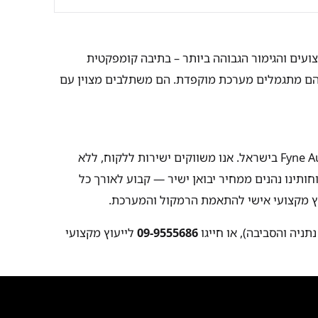
יצועים והגימור הגבוהה ביותר – בתיבה קומפקטית
ת (87dB) דורשת מגבר איכותי, והם מתגמלים מערכת מוקפדת. הם משתלבים מצוין עם
חברת Cool and Quiet (Audio Video) היא היבואן הרשמי של Fyne Audio בישראל. אנו משווקים ישירות ללקוח, ללא
וחותינו נהנים ממחיר יבואן ישיר — קבוע לאורך כל
עוץ מקצועי אישי להתאמת הרמקול והמערכת.
תניה והסביבה), או חייגו
09-9555686
לייעוץ מקצועי