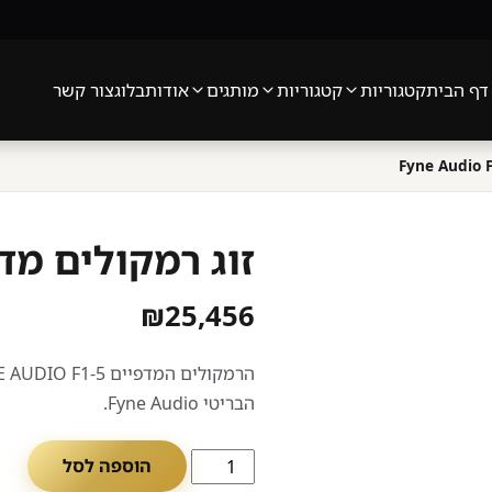
דף הבית
קטגוריות
קטגוריות
מותגים
אודות
בלוג
צור קשר
זוג רמקולים מדפיים io F1-5
₪
25,456
הבריטי Fyne Audio.
כמות
הוספה לסל
של