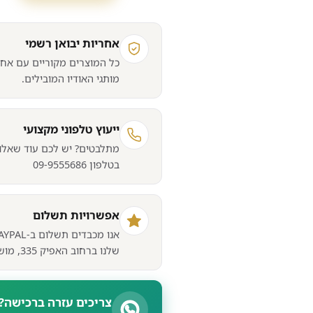
זוג
רמקולים
אחריות יבואן רשמי
מדפיים
כל המוצרים מקוריים עם אחר
Fyne
מותגי האודיו המובילים.
Audio
F1-
5
ייעוץ טלפוני מקצועי
מתלבטים? יש לכם עוד שאלות
בטלפון 09-9555686
אפשרויות תשלום
שלנו ברחוב האפיק 335, מושב בארותיים.
צריכים עזרה ברכישה?