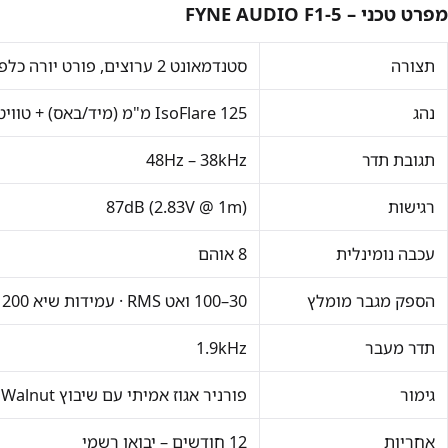
מפרט טכני – FYNE AUDIO F1-5
תצורה
סטנדמאונט 2 ערוצים, פורט יורה כלפי מטה עם מפזר BassTrax Tractrix
נהג
IsoFlare 125 מ"מ (מיד/באס) + טוויטר מגנזיום 19 מ"מ
תגובת תדר
48Hz – 38kHz
רגישות
87dB (2.83V @ 1m)
עכבה נומינלית
8 אוהם
הספק מגבר מומלץ
30–100 ואט RMS · עמידות שיא 200 ואט
תדר מעבר
1.9kHz
גימור
פורניר אגוז אמיתי עם שיבוץ Burr Walnut · בסיס אלומיניום
אחריות
12 חודשים – יבואן רשמי