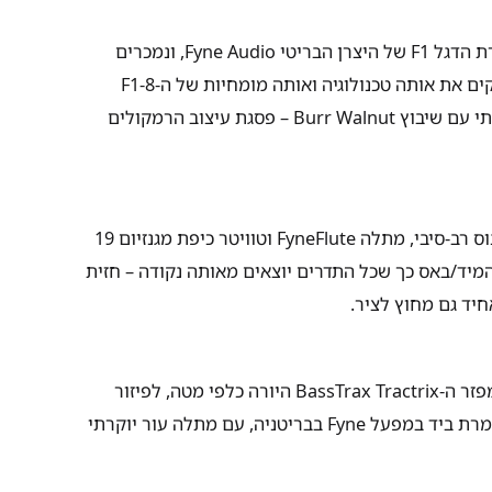
הם הדגם הקומפקטי בסדרת הדגל F1 של היצרן הבריטי Fyne Audio, ונמכרים
באתר Audio Video בשיווק ישיר מהיבואן הרשמי בישראל. הם מזקקים את אותה טכנולוגיה ואותה מומחיות של ה-F1-8
הגדול יותר לתוך תיבת מדף קטנה ויוקרתית, בגימור פורניר אגוז אמיתי עם שיבוץ Burr Walnut – פסגת עיצוב הרמקולים
בלב ה-F1-5 יושב דרייבר IsoFlare בקוטר 125 מ"מ (5 אינץ'), עם קונוס רב-סיבי, מתלה FyneFlute וטוויטר כיפת מגנזיום 19
המיד/באס כך שכל התדרים יוצאים מאותה נקודה – חזית
חיד גם מחוץ לציר.
התיבה מורמת מעט וניצבת על בסיס אלומיניום מעובד המארח את מפזר ה-BassTrax Tractrix היורה כלפי מטה, לפיזור
באס אחיד ב-360° ולמיקום קל בחדר. כל יחידה מעוצבת, נבנית ומוגמרת ביד במפעל Fyne בבריטניה, עם מתלה עור יוקרתי