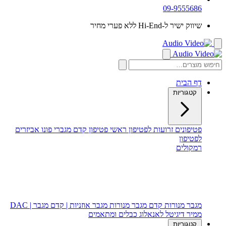
09-9555686
שיווק ישיר ל-Hi-End ללא פערי מחיר
דף הבית
קטגוריות
פטיפונים
זרועות לפטיפון
ראשי פטיפון
קדם מגברי פונו
אביזרים
לפטיפון
רמקולים
רמקולים רצפתיים
רמקולים מדפיים
רמקול סנטר
סאב וופר
מגבר מנורות
קדם מגבר מנורות
מגבר אוזניות | קדם מגבר | DAC
ממיר דיגיטל לאנאלוג
כבלים ומתאמים
קטגוריות