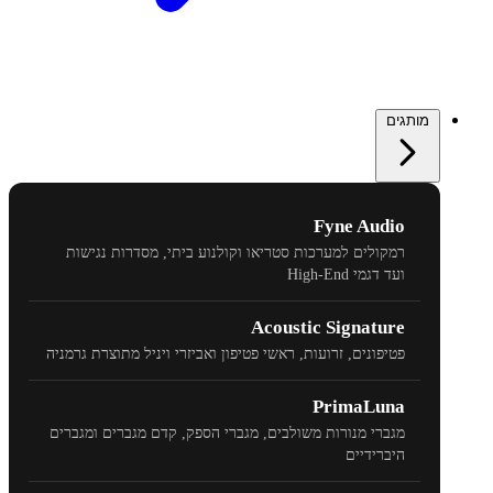
מותגים
Fyne Audio
רמקולים למערכות סטריאו וקולנוע ביתי, מסדרות נגישות
ועד דגמי
High-End
Acoustic Signature
פטיפונים, זרועות, ראשי פטיפון ואביזרי ויניל מתוצרת גרמניה
PrimaLuna
מגברי מנורות משולבים, מגברי הספק, קדם מגברים ומגברים
היברידיים