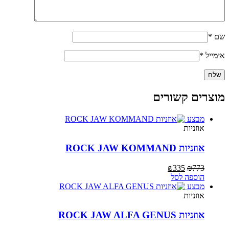
שם
*
אימייל
*
מוצרים קשורים
מבצע
אוזניות
אוזניות ROCK JAW KOMMAND
המחיר
המחיר
₪
335
₪
773
המקורי
הנוכחי
הוספה לסל
היה:
הוא:
מבצע
₪335.
₪773.
אוזניות
אוזניות ROCK JAW ALFA GENUS