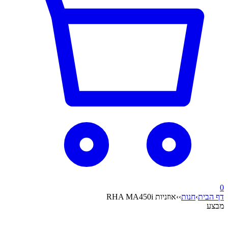
0
דף הבית
›
חנות
›
›
אוזניות RHA MA450i
מבצע