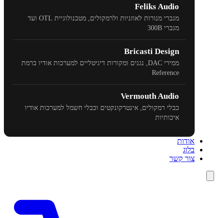
Feliks Audio
מגברי מנורות לאוזניות ולרמקולים, מטכנולוגיית
OTL
ועד
מגברי
300B
Bricasti Design
ממירי
DAC
, נגנים ומקורות דיגיטליים למערכות אודיו ברמת
Reference
Vermouth Audio
כבלי רמקולים, אינטרקונקטים וכבלי חשמל למערכות אודיו
איכותיות
אודות
בלוג
צור קשר