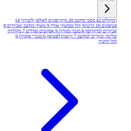
רמקולים
42
מסכי מחשב
20
מיקרופונים לאולפן ולשידור
14
פטיפונים
10
כרטיסי קול וממשקי אודיו
9
מארזי מחשב ואביזרים
8
אביזרים למיקרופון
8
מגבר מנורות
9
אפקטים ופדלים
7
מקלדות
שליטה ובקרים למחשב
7
זרועות לפטיפון
6
מגברי אוזניות
6
לכל החנות