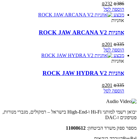
המחיר
המחיר
₪
232
₪
386
המקורי
הנוכחי
הוספה לסל
היה:
הוא:
מבצע
₪232.
₪386.
אוזניות
אוזניות ROCK JAW ARCANA V2
המחיר
המחיר
₪
201
₪
335
המקורי
הנוכחי
הוספה לסל
היה:
הוא:
מבצע
₪201.
₪335.
אוזניות
אוזניות ROCK JAW HYDRA V2
המחיר
המחיר
₪
201
₪
335
המקורי
הנוכחי
הוספה לסל
היה:
הוא:
₪201.
₪335.
יבואן רשמי למותגי Hi-Fi ו-High-End בישראל – רמקולים, מגברי מנורות,
פטיפונים ו-DAC
מספר ספק משרד הביטחון:
11008612
PayPal
העברה בנקאית