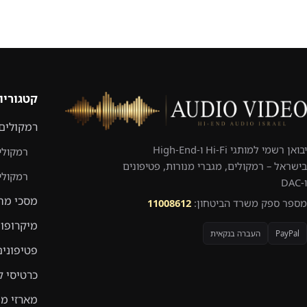
קטגוריו
רמקולים
יבואן רשמי למותגי Hi-Fi ו-High-End
רמקולי
בישראל – רמקולים, מגברי מנורות, פטיפונים
רמקולי
ו-DAC
מסכי מח
מספר ספק משרד הביטחון:
11008612
מיקרופונ
PayPal
העברה בנקאית
פטיפונים
כרטיסי ק
מארזי מח