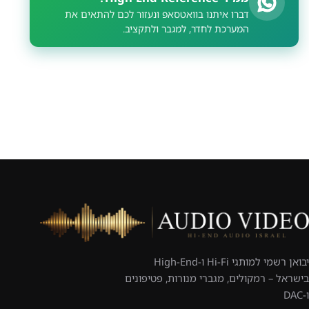
דברו איתנו בוואטסאפ ונעזור לכם להתאים את
המערכת לחדר, למגבר ולתקציב.
יבואן רשמי למותגי Hi-Fi ו-High-End
בישראל – רמקולים, מגברי מנורות, פטיפונים
ו-DAC