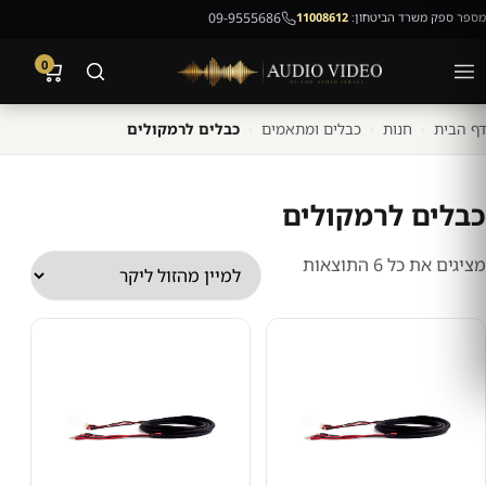
מספר ספק משרד הביטחון:
11008612
09-9555686
0
דף הבית
›
חנות
›
כבלים ומתאמים
›
כבלים לרמקולים
כבלים לרמקולים
ממוין
מציגים את כל ⁦6⁩ התוצאות
לפי
מחיר:
מהזול
ליקר