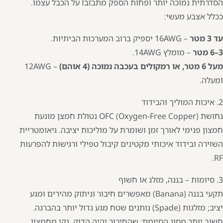
הסדרתית נמוכה יותר ופחות הספק מתבזבז על הכבל עצמו.
ככלל אצבע מעשי:
עד 3 מטר
– 16AWG יספיק ברוב המערכות הביתיות.
3–6 מטר
– מומלץ 14AWG.
מעל 6 מטר, או רמקולים בעכבה נמוכה (4 אוהם)
– 12AWG
ומעלה.
2. איכות המוליך והבידוד
נחושת OFC (Oxygen-Free Copper) נטולת חמצן מונעת
חמצון פנימי לאורך זמן ושומרת על מוליכות יציבה. גיאומטריית
השזירה ובידוד איכותי מקטינים קיבול טפילי ורגישות להפרעות
RF.
3. סיומות – בננה, מזלג או חשוף
תקעי בננה (Banana) מאפשרים חיבור וניתוק מהירים ומגע
יציב; מזלגות (Spade) נותנים שטח מגע גדול יותר בהברגה.
חשוב יותר מסוג הסיומת: שהחיבור יהיה הדוק, נקי מחמצון,