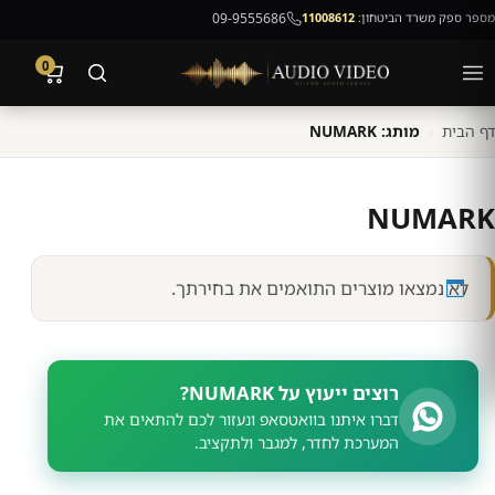
מספר ספק משרד הביטחון:
11008612
09-9555686
0
דף הבית
›
מותג: NUMARK
NUMARK
לא נמצאו מוצרים התואמים את בחירתך.
רוצים ייעוץ על NUMARK?
דברו איתנו בוואטסאפ ונעזור לכם להתאים את
המערכת לחדר, למגבר ולתקציב.