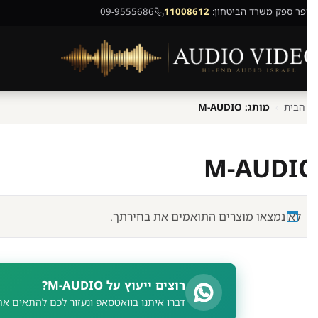
ר ספק משרד הביטחון:
11008612
09-9555686
הבית
›
מותג: M-AUDIO
M-AUDI
לא נמצאו מוצרים התואמים את בחירתך.
רוצים ייעוץ על M-AUDIO?
דברו איתנו בוואטסאפ ונעזור לכם להתאים את ה