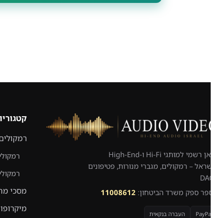
קטגוריות
רמקולים
יבואן רשמי למותגי Hi-Fi ו-High-End
רמקולים 
ראל – רמקולים, מגברי מנורות, פטיפונים
רמקולים 
מסכי מחש
פר ספק משרד הביטחון:
11008612
מיקרופונים
PayPa
העברה בנקאית